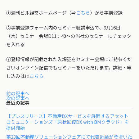
①週刊ビル経営ホームページ（⇒
こちら
）から事前登録
②事前登録フォーム内のセミナー聴講申込で、9月16日
（水）セミナー会場D11：40～の当社のセミナーにチェック
を入れる
③登録情報が記載された入場証をセミナー会場にご持参くだ
さいオンライン配信でもセミナーをいただけます。詳細・申
し込みはは
こちら
前の記事へ
次の記事へ
最近の記事
【プレスリリース】不動産DXサービスを展開するアセット
コミュニケーションズ「原状回復DX with BMクラウド」を
提供開始
第23回不動産ソリューションフェアにて代表近藤が登壇いた